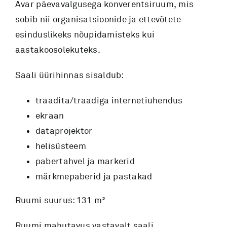
Avar päevavalgusega konverentsiruum, mis
sobib nii organisatsioonide ja ettevõtete
esinduslikeks nõupidamisteks kui
aastakoosolekuteks.
Saali üürihinnas sisaldub:
traadita/traadiga internetiühendus
ekraan
dataprojektor
helisüsteem
pabertahvel ja markerid
märkmepaberid ja pastakad
Ruumi suurus: 131 m²
Ruumi mahutavus vastavalt saali