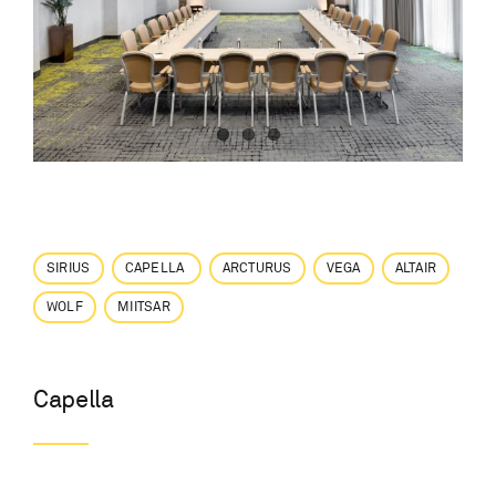
RESTORAN
TEENUSED
KONTAKT
BRONEERI TUBA
SIRIUS
CAPELLA
ARCTURUS
VEGA
ALTAIR
WOLF
MIITSAR
Capella