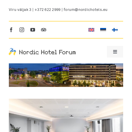
Skip
Viru väljak 3 |
+372 622 2999
|
forum@nordichotels.eu
to
content
Toggle
Navigatio
HOTELL
ASUKOHT
TOAD
KONVERENTS